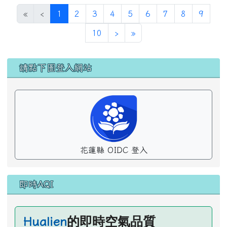
(目前頁次)
«
‹
1
2
3
4
5
6
7
8
9
下一頁
最後頁
10
›
»
左邊區域內容
請點下圖登入網站
花蓮縣 OIDC 登入
即時AQI
的即時空氣品質
Hualien