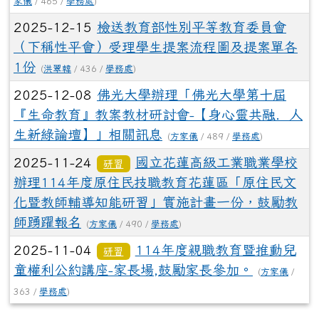
家儀
/ 465 /
學務處
)
2025-12-15
檢送教育部性別平等教育委員會
（下稱性平會）受理學生提案流程圖及提案單各
1份
(
洪翠韓
/ 436 /
學務處
)
2025-12-08
佛光大學辦理「佛光大學第十屆
『生命教育』教案教材研討會-【身心靈共融．人
生新綠論壇】」相關訊息
(
方家儀
/ 489 /
學務處
)
2025-11-24
國立花蓮高級工業職業學校
研習
辦理114年度原住民技職教育花蓮區「原住民文
化暨教師輔導知能研習」實施計畫一份，鼓勵教
師踴躍報名
(
方家儀
/ 490 /
學務處
)
2025-11-04
114年度親職教育暨推動兒
研習
童權利公約講座-家長場,鼓勵家長參加。
(
方家儀
/
363 /
學務處
)