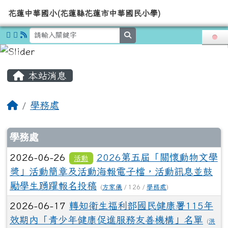
導覽列
花蓮中華國小(花蓮縣花蓮市中華國
跳至主內容區
花蓮中華國小(花蓮縣花蓮市中華國民小學)
search
頁尾區域
主內容區域
本站消息
回首頁
學務處
文章列表
學務處
2026-06-26
2026第五屆「關懷動物文學
活動
獎」活動簡章及活動海報電子檔，活動訊息並鼓
勵學生踴躍報名投稿
(
方家儀
/ 126 /
學務處
)
2026-06-17
轉知衛生福利部國民健康署115年
效期內「青少年健康促進服務友善機構」名單
(
洪