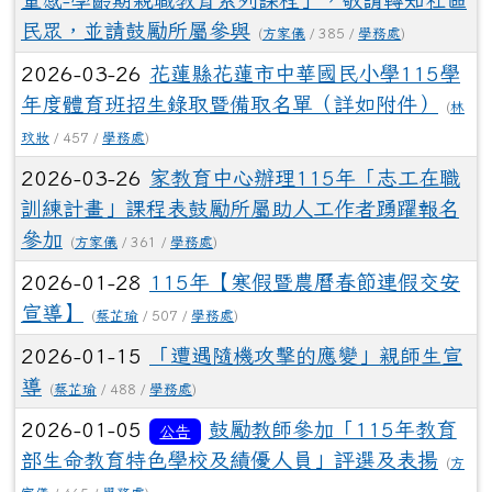
民眾，並請鼓勵所屬參與
(
方家儀
/ 385 /
學務處
)
2026-03-26
花蓮縣花蓮市中華國民小學115學
年度體育班招生錄取暨備取名單（詳如附件）
(
林
玟妝
/ 457 /
學務處
)
2026-03-26
家教育中心辦理115年「志工在職
訓練計畫」課程表鼓勵所屬助人工作者踴躍報名
參加
(
方家儀
/ 361 /
學務處
)
2026-01-28
115年【寒假暨農曆春節連假交安
宣導】
(
蔡芷瑜
/ 507 /
學務處
)
2026-01-15
「遭遇隨機攻擊的應變」親師生宣
導
(
蔡芷瑜
/ 488 /
學務處
)
2026-01-05
鼓勵教師參加「115年教育
公告
部生命教育特色學校及績優人員」評選及表揚
(
方