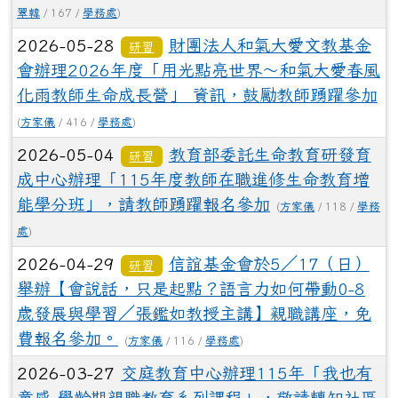
翠韓
/ 167 /
學務處
)
2026-05-28
財團法人和氣大愛文教基金
研習
會辦理2026年度「用光點亮世界～和氣大愛春風
化雨教師生命成長營」 資訊，鼓勵教師踴躍參加
(
方家儀
/ 416 /
學務處
)
2026-05-04
教育部委託生命教育研發育
研習
成中心辦理「115年度教師在職進修生命教育增
能學分班」，請教師踴躍報名參加
(
方家儀
/ 118 /
學務
處
)
2026-04-29
信誼基金會於5／17（日）
研習
舉辦【會說話，只是起點？語言力如何帶動0-8
歲發展與學習／張鑑如教授主講】親職講座，免
費報名參加。
(
方家儀
/ 116 /
學務處
)
2026-03-27
交庭教育中心辦理115年「我也有
童感-學齡期親職教育系列課程」，敬請轉知社區