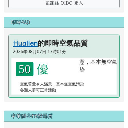
花蓮縣 OIDC 登入
即時AQI
的即時空氣品質
Hualien
2026年08月07日 17時01分
優
50
空氣質量令人滿意，基本無空氣污染
各類人群可正常活動
右邊區域內容
中華國小FB粉絲頁