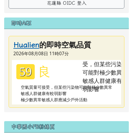
花蓮縣 OIDC 登入
即時AQI
的即時空氣品質
Hualien
2026年08月08日 11時07分
良
59
空氣質量可接受，但某些污染物可能對極少數異常
敏感人群健康有較弱影響
極少數異常敏感人群應減少戶外活動
右邊區域內容
中華國小FB粉絲頁