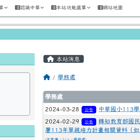
市中華國民小學)
單
認識中華
本站功能選單
網站地圖
主內容區域
本站消息
回首頁
學務處
文章列表
學務處
2024-03-28
中華國小113
公告
2024-02-29
轉知教育部國民
公告
署113年單親培力計畫相關資料（
(
方家儀
/ 316 /
學務處
)