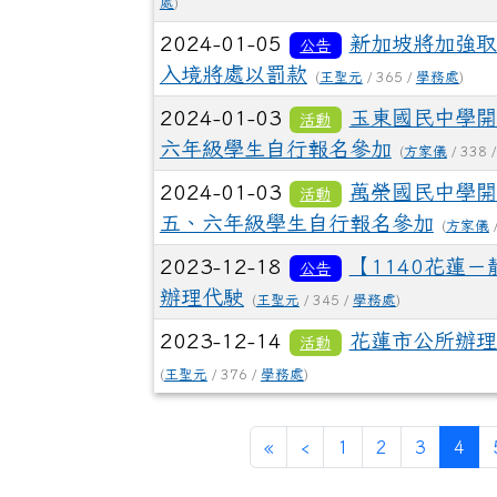
處
)
2024-01-05
新加坡將加強取
公告
入境將處以罰款
(
王聖元
/ 365 /
學務處
)
2024-01-03
玉東國民中學開
活動
六年級學生自行報名參加
(
方家儀
/ 338 
2024-01-03
萬榮國民中學開
活動
五、六年級學生自行報名參加
(
方家儀
/
2023-12-18
【1140花蓮－
公告
辦理代駛
(
王聖元
/ 345 /
學務處
)
2023-12-14
花蓮市公所辦理
活動
(
王聖元
/ 376 /
學務處
)
第一頁
上一頁
(目
«
‹
1
2
3
4