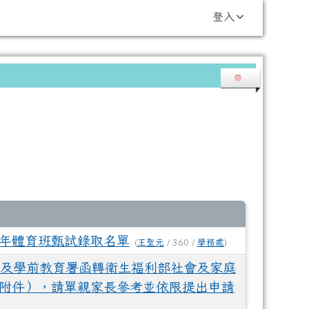
登入
學年體育班甄試錄取名單
(
王聖元
/ 360 /
學務處
)
及學前教育署函轉衛生福利部社會及家庭
如附件），請單親家長參考並依限提出申請