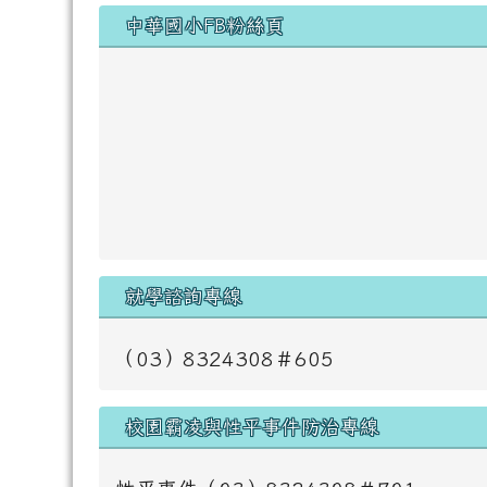
右邊區域內容
中華國小FB粉絲頁
就學諮詢專線
（03）8324308＃605
校園霸凌與性平事件防治專線