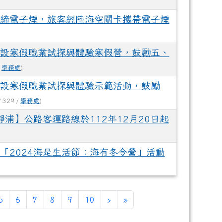
締電子煙，旅客經陸海空關卡攜帶電子煙
設寒假職業試探與體驗寒假營，鼓勵五、
/
學務處
)
設寒假職業試探與體驗示範活動，鼓勵
 329 /
學務處
)
靜浦】公路客運路線於112年12月20日起
「2024海是生活節：海有冬令營」活動
前頁次)
下一頁
最後頁
5
6
7
8
9
10
›
»