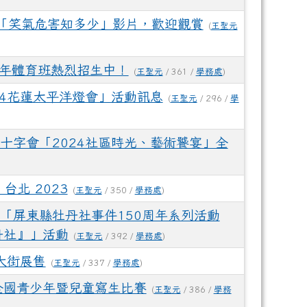
「笑氣危害知多少」影片，歡迎觀賞
(
王聖元
學年體育班熱烈招生中！
(
王聖元
/ 361 /
學務處
)
24花蓮太平洋燈會」活動訊息
(
王聖元
/ 296 /
學
十字會「2024社區時光、藝術饕宴」全
 台北 2023
(
王聖元
/ 350 /
學務處
)
「屏東縣牡丹社事件150周年系列活動
丹社』」活動
(
王聖元
/ 392 /
學務處
)
大街展售
(
王聖元
/ 337 /
學務處
)
全國青少年暨兒童寫生比賽
(
王聖元
/ 386 /
學務