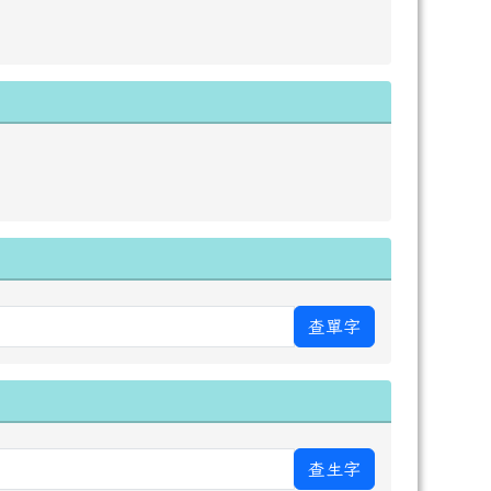
查單字
查生字