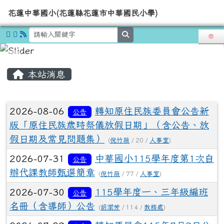
導覽列
花蓮中華國小(花蓮縣花蓮市中華國
跳至主內容區
花蓮中華國小(花蓮縣花蓮市中華國民小學)
search
頁尾區域
主內容區域
本站消息
文章列表
2026-08-06
轉知原住民族委員會公告新
公告
版「原住民族歲時祭儀放假日期」（含公告、放
假日期及常見問題集）
(
倪竹薇
/ 20 /
人事室
)
2026-07-31
中華國小115學年度第1次自
公告
辦代課教師甄選簡章
(
倪竹薇
/ 77 /
人事室
)
2026-07-30
115學年度一、三年級編班
公告
名冊（含導師）公告
(
胡潔芳
/ 114 /
教務處
)