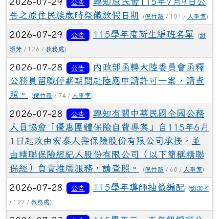
2026-07-29
轉知原民會115年7月9日公
公告
告之原住民族歲時祭儀放假日期
(
倪竹薇
/ 101 /
人事室
)
2026-07-29
115學年度新生編班名單
公告
(
胡
潔芳
/ 126 /
教務處
)
2026-07-28
內政部函轉大陸委員會函釋
公告
公務員留職停薪期間赴陸應申請許可一案，請查
照。
(
倪竹薇
/ 74 /
人事室
)
2026-07-28
轉知有關中華民國全國公務
公告
人員協會「優惠團體保險自費專案」自115年6月
1日起改由宏泰人壽保險股份有限公司承接，並
由精聯保險經紀人股份有限公司（以下簡稱精聯
保經）負責推廣服務，請查照。
(
倪竹薇
/ 60 /
人事室
)
2026-07-28
115學年導師抽籤編配
公告
(
胡潔芳
/ 127 /
教務處
)