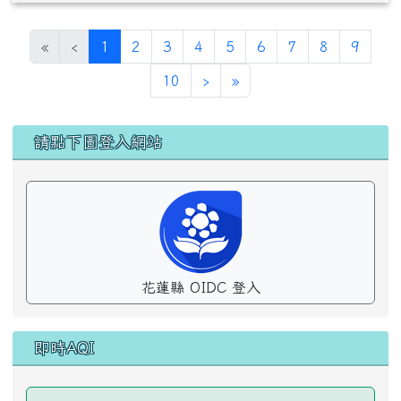
(目前頁次)
«
‹
1
2
3
4
5
6
7
8
9
下一頁
最後頁
10
›
»
左邊區域內容
請點下圖登入網站
花蓮縣 OIDC 登入
即時AQI