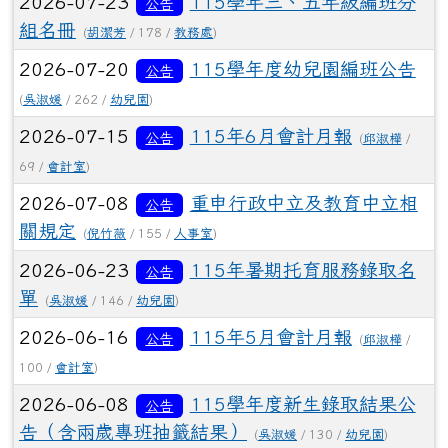
2026-07-23
115學年三、五年級編班分
公告
組名冊
(
胡潔芳
/ 178 /
教務處
)
2026-07-20
115學年度幼兒園編班公告
公告
(
吳淑媛
/ 262 /
幼兒園
)
2026-07-15
115年6月會計月報
公告
(
邱淑樺
/
69 /
會計室
)
2026-07-08
重申行政中立及教育中立相
公告
關規定
(
倪竹薇
/ 155 /
人事室
)
2026-06-23
115年暑期托育服務錄取名
公告
單
(
吳淑媛
/ 146 /
幼兒園
)
2026-06-16
115年5月會計月報
公告
(
邱淑樺
/
100 /
會計室
)
2026-06-08
115學年度新生錄取結果公
公告
告（含兩歲專班抽籤結果）
(
吳淑媛
/ 130 /
幼兒園
)