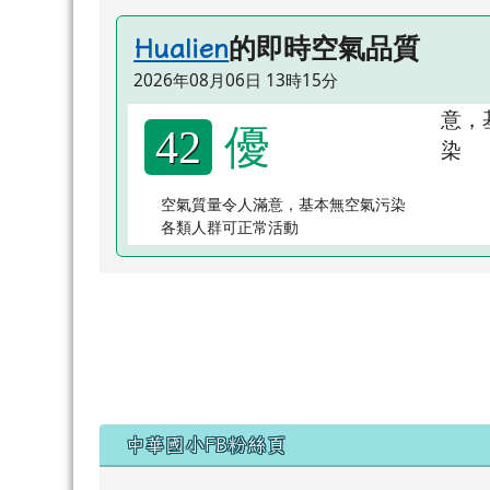
的即時空氣品質
Hualien
2026年08月06日 13時15分
優
42
空氣質量令人滿意，基本無空氣污染
各類人群可正常活動
右邊區域內容
中華國小FB粉絲頁