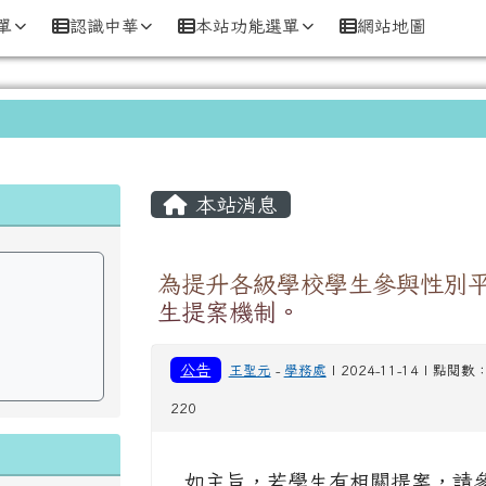
市中華國民小學)
單
認識中華
本站功能選單
網站地圖
主內容區域
本站消息
為提升各級學校學生參與性別
生提案機制。
公告
王聖元
-
學務處
| 2024-11-14 | 點閱數
220
如主旨，若學生有相關提案，請