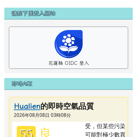
左邊區域內容
請點下圖登入網站
花蓮縣 OIDC 登入
即時AQI
的即時空氣品質
Hualien
2026年08月08日 03時08分
良
55