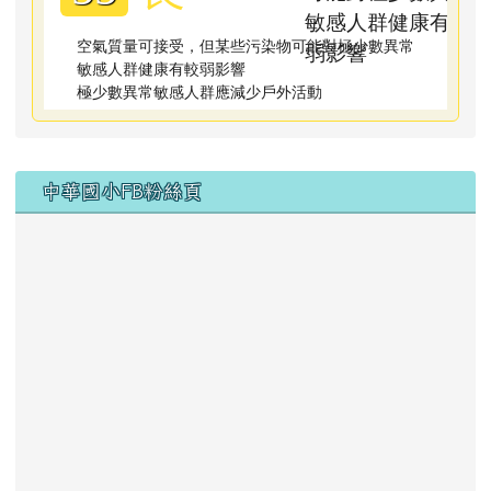
空氣質量可接受，但某些污染物可能對極少數異常
敏感人群健康有較弱影響
極少數異常敏感人群應減少戶外活動
右邊區域內容
中華國小FB粉絲頁