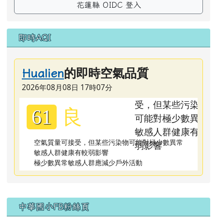
花蓮縣 OIDC 登入
即時AQI
的即時空氣品質
Hualien
2026年08月08日 17時07分
良
61
空氣質量可接受，但某些污染物可能對極少數異常
敏感人群健康有較弱影響
極少數異常敏感人群應減少戶外活動
右邊區域內容
中華國小FB粉絲頁