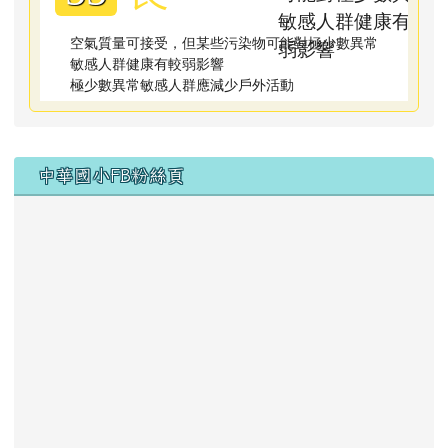
空氣質量可接受，但某些污染物可能對極少數異常
敏感人群健康有較弱影響
極少數異常敏感人群應減少戶外活動
右邊區域內容
中華國小FB粉絲頁