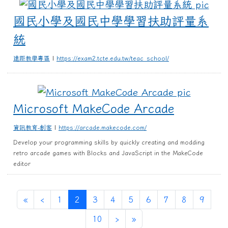
國民
國民小學及國民中學學習扶助評量系
統
遠距教學專區
|
https://exam2.tcte.edu.tw/teac_school/
Microso
Microsoft MakeCode Arcade
資訊教育-創客
|
https://arcade.makecode.com/
Develop your programming skills by quickly creating and modding
retro arcade games with Blocks and JavaScript in the MakeCode
editor
第一頁
上一頁
(目前頁次)
«
‹
1
2
3
4
5
6
7
8
9
下一頁
最後頁
10
›
»