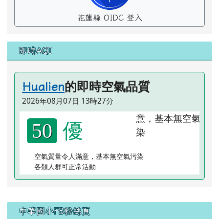
花蓮縣 OIDC 登入
即時AQI
的即時空氣品質
Hualien
2026年08月07日 13時27分
優
50
空氣質量令人滿意，基本無空氣污染
各類人群可正常活動
右邊區域內容
中華國小FB粉絲頁