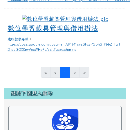
數位學習
數位學習載具管理與借用辦法
遠距教學專區
|
https://docs.google.com/document/d/1M1cvsSFxyPGohS_PbbZ_TwT-
D-sdi3OX0pyVoxWHeFg/edit?usp=sharing
(目前頁次)
«
‹
1
›
»
左邊區域內容
請點下圖登入網站